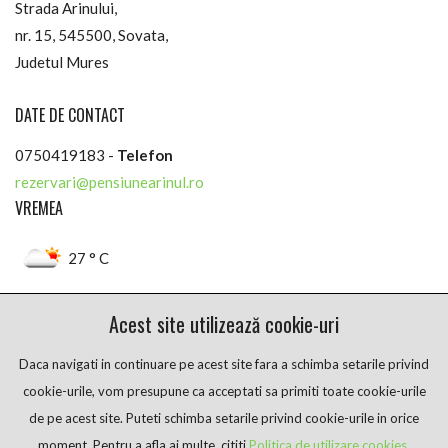
Strada Arinului,
nr. 15, 545500, Sovata,
Judetul Mures
DATE DE CONTACT
0750419183 -
Telefon
rezervari@pensiunearinul.ro
VREMEA
27 ° C
Sovata, Mures
Acest site utilizează cookie-uri
FACEBOOK
Daca navigati in continuare pe acest site fara a schimba setarile privind
cookie-urile, vom presupune ca acceptati sa primiti toate cookie-urile
de pe acest site. Puteti schimba setarile privind cookie-urile in orice
moment. Pentru a afla ai multe, cititi
Politica de utilizare cookies
.